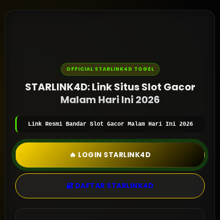
OFFICIAL STARLINK4D TOGEL
STARLINK4D: Link Situs Slot Gacor
Malam Hari Ini 2026
Link Resmi Bandar Slot Gacor Malam Hari Ini 2026
🔥 LOGIN STARLINK4D
🔐 DAFTAR STARLINK4D