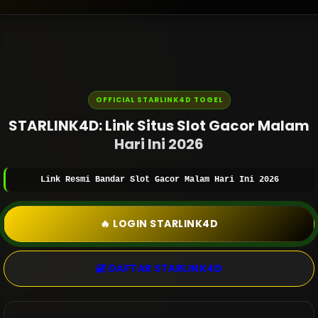
OFFICIAL STARLINK4D TOGEL
STARLINK4D: Link Situs Slot Gacor Malam
Hari Ini 2026
Link Resmi Bandar Slot Gacor Malam Hari Ini 2026
🔥 LOGIN STARLINK4D
🔐 DAFTAR STARLINK4D